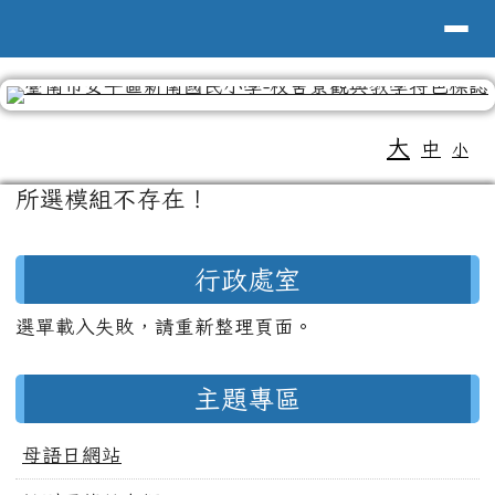
導覽列
台南市新南國小全球資訊網
跳至主內容區
工具列
大
中
小
頁尾區域
主內容區域
所選模組不存在！
左邊區域內容
行政處室
選單載入失敗，請重新整理頁面。
主題專區
母語日網站