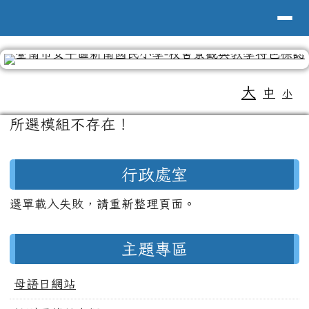
導覽列
台南市新南國小全球資訊網
跳至主內容區
工具列
大
中
小
頁尾區域
主內容區域
所選模組不存在！
左邊區域內容
行政處室
選單載入失敗，請重新整理頁面。
主題專區
母語日網站