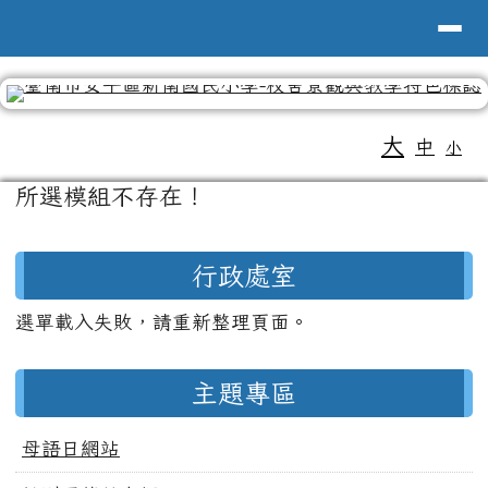
導覽列
台南市新南國小全球資訊網
跳至主內容區
工具列
大
中
小
頁尾區域
主內容區域
所選模組不存在！
左邊區域內容
行政處室
選單載入失敗，請重新整理頁面。
主題專區
母語日網站