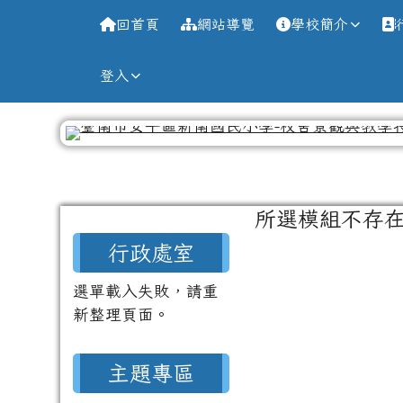
導覽列
跳至主內容區
台南市新南國小全球資訊
回首頁
網站導覽
學校簡介
登入
工具列
頁尾區域
主內容區域
所選模組不存
左邊區域內容
行政處室
選單載入失敗，請重
新整理頁面。
主題專區