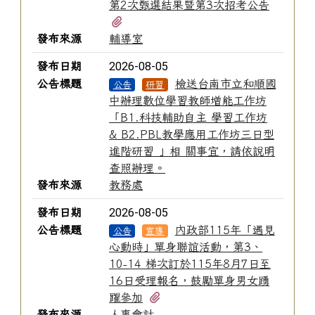
第2次甄選結果暨第3次招考公告
有1個附檔
發布來源
輔導室
2026-08-05
發布日期
公告標題
檢送台南市立和順國
公告
研習
中辦理數位學習教師增能工作坊
「B1.科技輔助自主 學習工作坊
& B2.PBL教學應用工作坊三日型
進階研習 」相 關事宜，請依說明
查照辦理。
發布來源
教務處
2026-08-05
發布日期
公告標題
內政部115年「遇見
公告
宣導
心動時」單身聯誼活動，第3、
10-14 梯次訂於115年8月7日至
16日受理報名，鼓勵單身男女踴
有2個附檔
躍參加
發布來源
人事會計