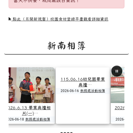
當天不供餐，或尚無該日資訊！
點此（另開新視窗）校園食材登錄平臺觀看詳細資訊
新南相簿
26.5.25 學生朝會頒
2026.5.13 臺南市聯合
2026.0512
獎
社第63屆國小學生書法
閱讀巡迴
比賽頒獎
6-05-25
教務處活動相簿
2026-05-13
教務處活動相簿
2026-05-12
教務