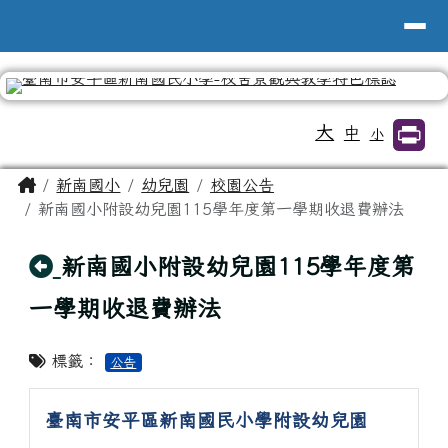
台南市新南國小全球資訊網
導覽列
跳至主內容區
工具列
大
中
小
頁尾區域
主內容區域
Home
新南國小
幼兒園
校園公告
新南國小附設幼兒園115學年度第一學期收退費辦法
回上頁
新南國小附設幼兒園115學年度第
一學期收退費辦法
標籤：
公告
臺南市安平區新南國民小學附設幼兒園