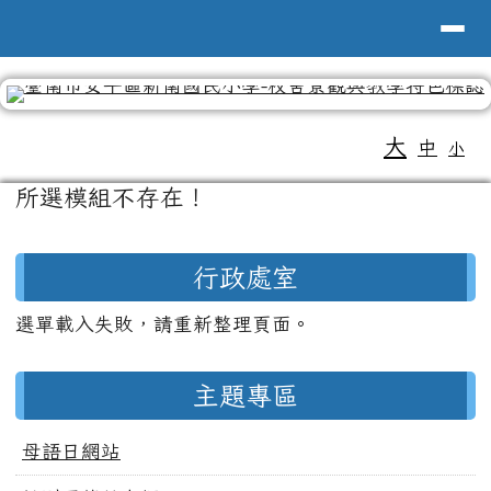
導覽列
台南市新南國小全球資訊網
跳至主內容區
工具列
大
中
小
頁尾區域
主內容區域
所選模組不存在！
左邊區域內容
行政處室
選單載入失敗，請重新整理頁面。
主題專區
母語日網站