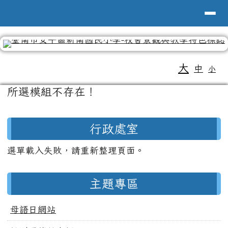
導覽列
台南市新南國小全球資訊網
跳至主內容區
工具列
大
中
小
頁尾區域
主內容區域
所選模組不存在！
左邊區域內容
行政處室
選單載入失敗，請重新整理頁面。
主題專區
母語日網站