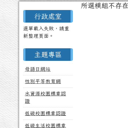
頁尾區域
主內容區域
所選模組不存
左邊區域內容
行政處室
選單載入失敗，請重
新整理頁面。
主題專區
母語日網站
性別平等教育網
水資源校園標章認
證
低碳校園標章認證
低碳生活校園標章