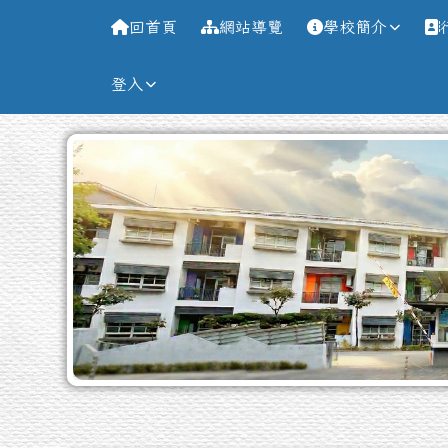
導覽列
跳至主內容區
台南市新南國小全球資訊
回首頁
網站導覽
學校簡介
登入
工具列