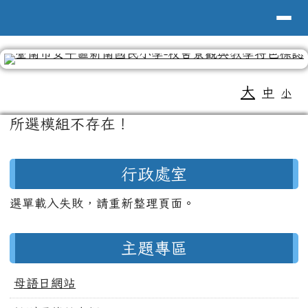
導覽列
台南市新南國小全球資訊網
跳至主內容區
工具列
大
中
小
頁尾區域
主內容區域
所選模組不存在！
左邊區域內容
行政處室
選單載入失敗，請重新整理頁面。
主題專區
母語日網站