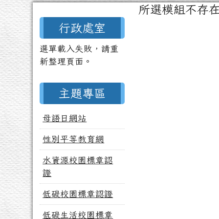
頁尾區域
主內容區域
所選模組不存
左邊區域內容
行政處室
選單載入失敗，請重
新整理頁面。
主題專區
母語日網站
性別平等教育網
水資源校園標章認
證
低碳校園標章認證
低碳生活校園標章