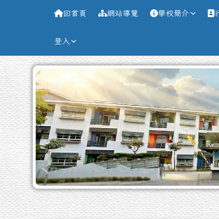
導覽列
跳至主內容區
台南市新南國小全球資訊
回首頁
網站導覽
學校簡介
登入
工具列