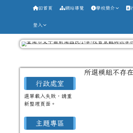
導覽列
跳至主內容區
台南市新南國小全球資訊
回首頁
網站導覽
學校簡介
登入
工具列
頁尾區域
主內容區域
所選模組不存
左邊區域內容
行政處室
選單載入失敗，請重
新整理頁面。
主題專區