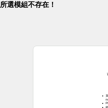
所選模組不存在！
頁
n
P
錯