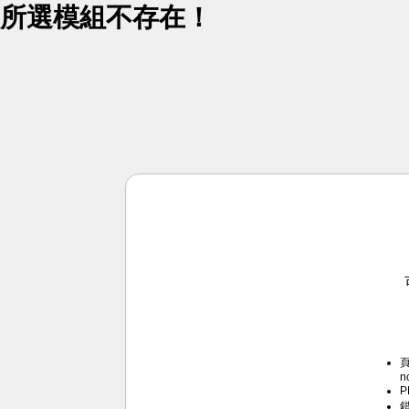
所選模組不存在！
頁
n
P
錯