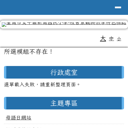
導覽列
台南市新南國小全球資訊網
跳至主內容區
工具列
大
中
小
頁尾區域
主內容區域
所選模組不存在！
左邊區域內容
行政處室
選單載入失敗，請重新整理頁面。
主題專區
母語日網站