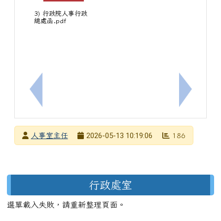
3) 行政院人事行政
總處函.pdf
上一筆：內政部115年「遇見心動時」單身聯誼活動，第
下一筆：
發布者
2026-05-13 10:19:06
人事室主任
186
發布日期
瀏覽次數
左邊區域內容
行政處室
選單載入失敗，請重新整理頁面。