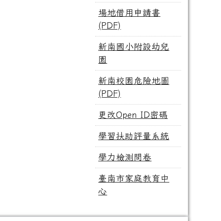
場地借用申請書
(PDF)
新南國小附設幼兒
園
新南校園危險地圖
(PDF)
更改Open ID密碼
學習扶助評量系統
學力檢測問卷
臺南市家庭教育中
心