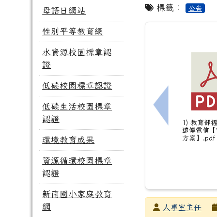
標籤：
公告
母語日網站
性別平等教育網
水資源校園標章認
證
低碳校園標章認證
低碳生活校園標章
上一筆：有關
認證
1) 教育部
遠傳電信【
方案】.pdf
環境教育成果
資源循環校園標章
認證
新南國小家庭教育
網
發布者
人事室主任