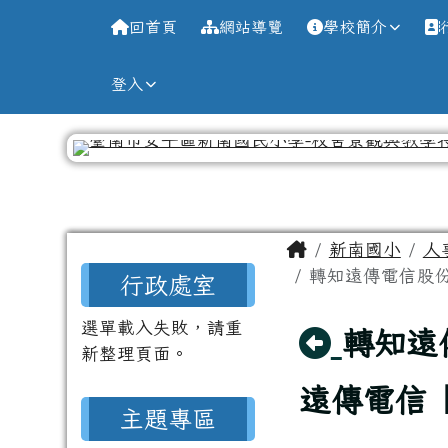
導覽列
跳至主內容區
台南市新南國小全球資訊
回首頁
網站導覽
學校簡介
登入
工具列
頁尾區域
主內容區域
Home
新南國小
人
左邊區域內容
轉知遠傳電信股份
行政處室
選單載入失敗，請重
回上頁
轉知遠
新整理頁面。
遠傳電信
主題專區