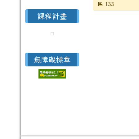
發布日期
瀏覽次數
133
課程計畫
無障礙標章