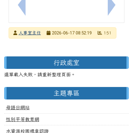
上一筆：115年度端午連假期間公務員廉政倫理規範
下一筆：
發布者
2026-06-17 08:52:19
人事室主任
151
發布日期
瀏覽次數
左邊區域內容
行政處室
選單載入失敗，請重新整理頁面。
主題專區
母語日網站
性別平等教育網
水資源校園標章認證