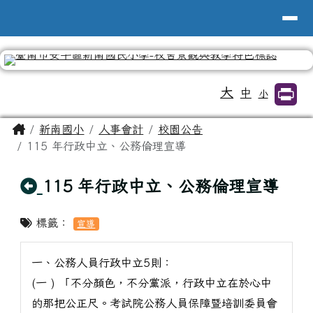
台南市新南國小全球資訊網
導覽列
跳至主內容區
工具列
大
中
小
頁尾區域
主內容區域
Home
新南國小
人事會計
校園公告
115 年行政中立、公務倫理宣導
回上頁
115 年行政中立、公務倫理宣導
標籤：
宣導
一、公務人員行政中立5則：
(一 ) 「不分顏色，不分黨派，行政中立在於心中
的那把公正尺。考試院公務人員保障暨培訓委員會