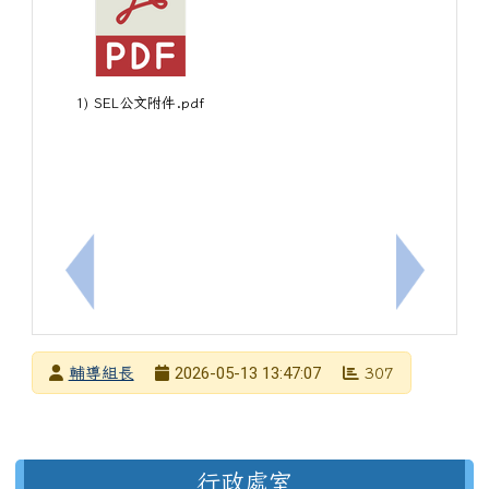
1) SEL公文附件.pdf
上一筆：轉知本市115年度資優國際教育營隊，歡迎
下一筆：
發布者
2026-05-13 13:47:07
輔導組長
307
發布日期
瀏覽次數
左邊區域內容
行政處室