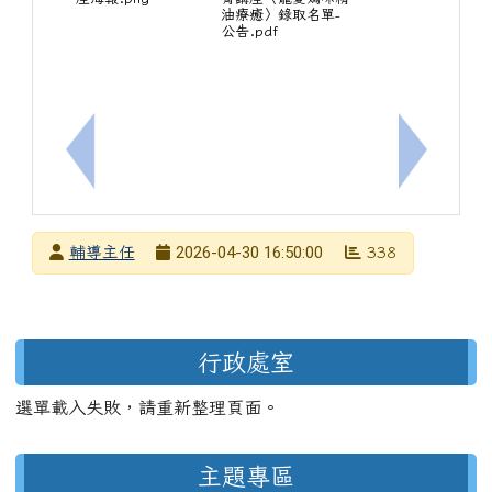
油療癒〉錄取名單-
公告.pdf
上一筆：為提升校園情緒照顧能量，落實社會情緒學習
下一筆：
發布者
2026-04-30 16:50:00
輔導主任
338
發布日期
瀏覽次數
左邊區域內容
行政處室
選單載入失敗，請重新整理頁面。
主題專區