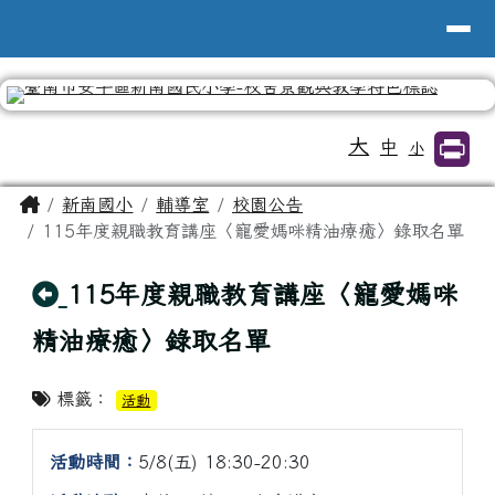
台南市新南國小全球資訊網
導覽列
跳至主內容區
工具列
大
中
小
頁尾區域
主內容區域
Home
新南國小
輔導室
校園公告
115年度親職教育講座〈寵愛媽咪精油療癒〉錄取名單
回上頁
115年度親職教育講座〈寵愛媽咪
精油療癒〉錄取名單
標籤：
活動
活動時間：
5/8(五) 18:30-20:30