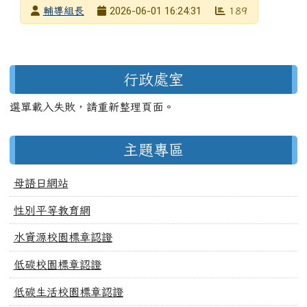
發布者
2026-06-01 16:24:31
輔導組長
189
發布日期
瀏覽次數
左邊區域內容
行政處室
選單載入失敗，請重新整理頁面。
主題專區
母語日網站
性別平等教育網
水資源校園標章認證
低碳校園標章認證
低碳生活校園標章認證