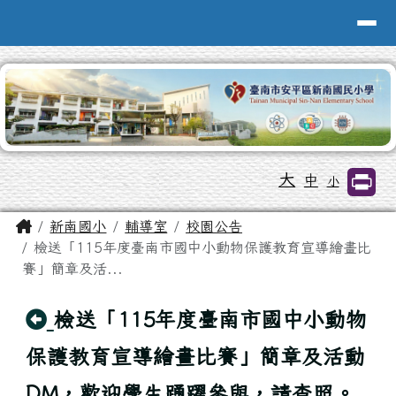
台南市新南國小全球資訊網
導覽列
跳至主內容區
工具列
大
中
小
頁尾區域
主內容區域
Home
新南國小
輔導室
校園公告
檢送「115年度臺南市國中小動物保護教育宣導繪畫比
賽」簡章及活...
回上頁
檢送「115年度臺南市國中小動物
保護教育宣導繪畫比賽」簡章及活動
DM，歡迎學生踴躍參與，請查照。