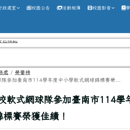
網
行政處室
校園公告
活動相簿
校園影音
務處
榮譽榜
隊參加臺南市114學年度中小學軟式網球錦標賽榮...
校軟式網球隊參加臺南市114學
錦標賽榮獲佳績！