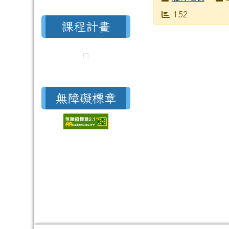
發布日期
瀏覽次數
152
課程計畫
無障礙標章