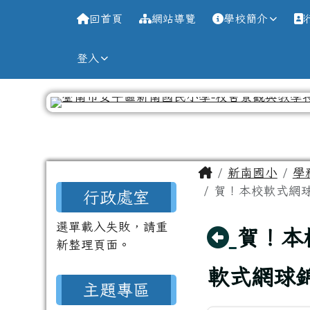
導覽列
跳至主內容區
台南市新南國小全球資訊
回首頁
網站導覽
學校簡介
登入
工具列
頁尾區域
主內容區域
Home
新南國小
學
左邊區域內容
賀！本校軟式網球
行政處室
選單載入失敗，請重
回上頁
賀！本
新整理頁面。
軟式網球
主題專區