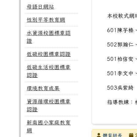
母語日網站
本校軟式網
性別平等教育網
601陳芋榛
水資源校園標章認
證
502郭瀚仁
低碳校園標章認證
501柏信安
低碳生活校園標章
501李文中
認證
503吳紫綺
環境教育成果
資源循環校園標章
指導教練：
認證
新南國小家庭教育
網
發布者
體育組長