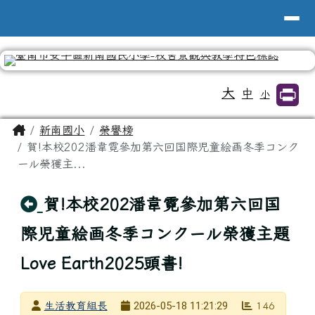
台南市新南國小全球資訊網
導覽列
跳至主內容區
工具列
大
中
小
頁尾區域
主內容區域
Home
新南國小
榮譽榜
賀!本校202潘韋霓參加第六回国際児童絵画冬季コンク
ール榮獲主...
回上頁
賀!本校202潘韋霓參加第六回国
際児童絵画冬季コンクール榮獲主題
Love Earth2025頭書!
發布者
2026-05-18 11:21:29
生活教育組長
146