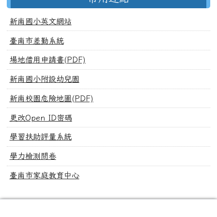
新南國小英文網站
臺南市差勤系統
場地借用申請書(PDF)
新南國小附設幼兒園
新南校園危險地圖(PDF)
更改Open ID密碼
學習扶助評量系統
學力檢測問卷
臺南市家庭教育中心
頁尾區域內容