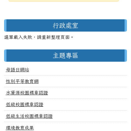
發布日期
瀏覽次數
左邊區域內容
行政處室
選單載入失敗，請重新整理頁面。
主題專區
母語日網站
性別平等教育網
水資源校園標章認證
低碳校園標章認證
低碳生活校園標章認證
環境教育成果