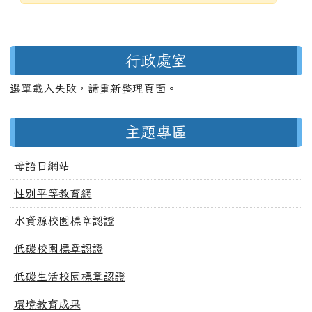
發布日期
瀏覽次數
左邊區域內容
行政處室
選單載入失敗，請重新整理頁面。
主題專區
母語日網站
性別平等教育網
水資源校園標章認證
低碳校園標章認證
低碳生活校園標章認證
環境教育成果