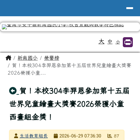
台南市新南國小全球資訊網
導覽列
跳至主內容區
工具列
大
中
小
頁尾區域
主內容區域
Home
新南國小
榮譽榜
賀！本校304李羿恩參加第十五屆世界兒童繪畫大獎賽
2026榮獲小童...
回上頁
賀！本校304李羿恩參加第十五屆
世界兒童繪畫大獎賽2026榮獲小童
西畫組金獎！
發布者
2026-06-29 07:36:30
生活教育組長
87