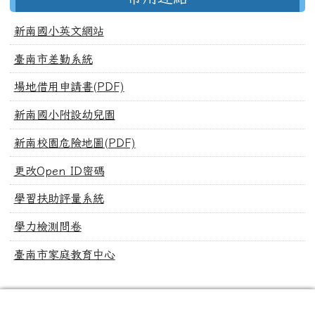
新南國小英文網站
臺南市差勤系統
場地借用申請書(PDF)
新南國小附設幼兒園
新南校園危險地圖(PDF)
更改Open ID密碼
學習扶助評量系統
學力檢測問卷
臺南市家庭教育中心
頁尾區域內容