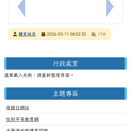
上一筆：函轉財團法人嘉新兆福文化基金會辦理「11
下一筆：
發布者
2026-05-11 08:02:53
體育組長
178
發布日期
瀏覽次數
左邊區域內容
行政處室
選單載入失敗，請重新整理頁面。
主題專區
母語日網站
性別平等教育網
水資源校園標章認證