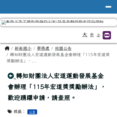
台南市新南國小全球資訊網
導覽列
跳至主內容區
工具列
大
中
小
頁尾區域
主內容區域
Home
新南國小
學務處
校園公告
轉知財團法人宏道運動發展基金會辦理「115年宏道獎
獎勵辦法」，...
回上頁
轉知財團法人宏道運動發展基金
會辦理「115年宏道獎獎勵辦法」，
歡迎踴躍申請，請查照。
標籤：
公告