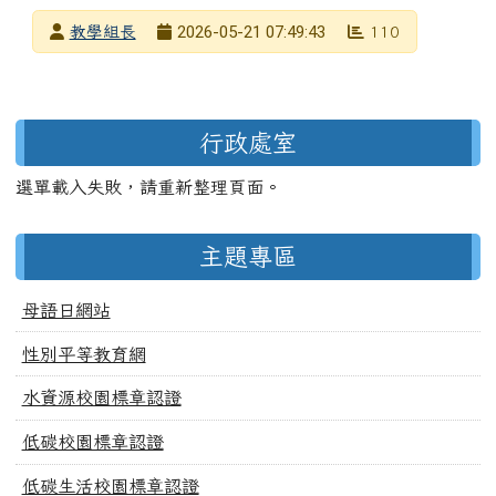
發布者
2026-05-21 07:49:43
教學組長
110
發布日期
瀏覽次數
左邊區域內容
行政處室
選單載入失敗，請重新整理頁面。
主題專區
母語日網站
性別平等教育網
水資源校園標章認證
低碳校園標章認證
低碳生活校園標章認證