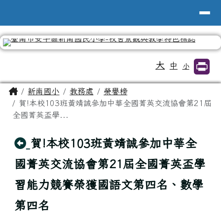
台南市新南國小全球資訊網
導覽列
跳至主內容區
工具列
大
中
小
頁尾區域
主內容區域
Home
新南國小
教務處
榮譽榜
賀!本校103班黃靖誠參加中華全國菁英交流協會第21屆
全國菁英盃學...
回上頁
賀!本校103班黃靖誠參加中華全
國菁英交流協會第21屆全國菁英盃學
習能力競賽榮獲國語文第四名、數學
第四名