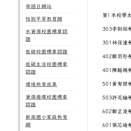
母語日網站
賀! 本校
性別平等教育網
303李劻祐
水資源校園標章認
證
301林偌潼
低碳校園標章認證
402鄭羽彤
低碳生活校園標章
401陳翰揚
認證
501黃宥傑
環境教育成果
資源循環校園標章
503許芫綸
認證
602鄭芷淩
新南國小家庭教育
網
601張芯瑜