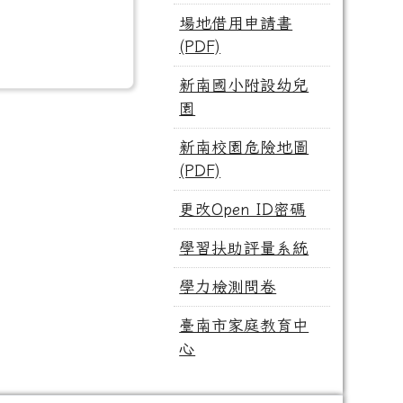
場地借用申請書
(PDF)
新南國小附設幼兒
園
新南校園危險地圖
(PDF)
更改Open ID密碼
學習扶助評量系統
學力檢測問卷
臺南市家庭教育中
心