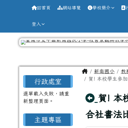
導覽列
跳至主內容區
台南市新南國小全球資訊
回首頁
網站導覽
學校簡介
登入
工具列
頁尾區域
主內容區域
Home
新南國小
教
左邊區域內容
賀! 本校學生參
行政處室
選單載入失敗，請重
回上頁
賀! 
新整理頁面。
合社書法
主題專區