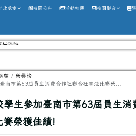
網
行政處室
校園公告
活動相簿
校園影音
務處
榮譽榜
加臺南市第63屆員生消費合作社聯合社書法比賽榮...
本校學生參加臺南市第63屆員生消
比賽榮獲佳績!