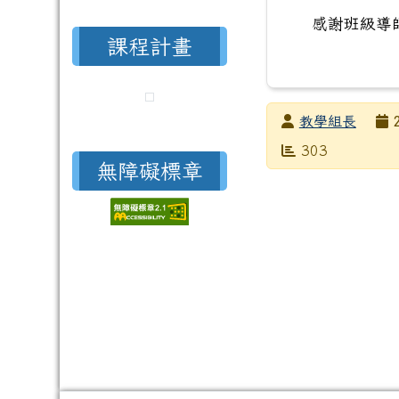
感謝班級導
課程計畫
發布者
教學組長
發布日期
瀏覽次數
303
無障礙標章