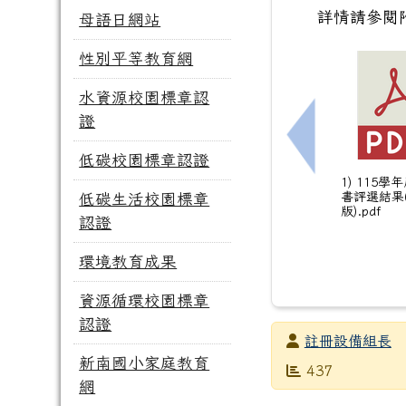
詳情請參閱
母語日網站
性別平等教育網
水資源校園標章認
證
上一筆：114
低碳校園標章認證
1) 115學
書評選結果
低碳生活校園標章
版).pdf
認證
環境教育成果
資源循環校園標章
認證
發布者
註冊設備組長
新南國小家庭教育
發布日期
瀏覽次數
437
網