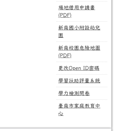
場地借用申請書
(PDF)
新南國小附設幼兒
園
新南校園危險地圖
(PDF)
更改Open ID密碼
學習扶助評量系統
學力檢測問卷
臺南市家庭教育中
心