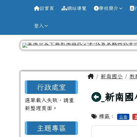
導覽列
跳至主內容區
台南市新南國小全球資訊
回首頁
網站導覽
學校簡介
登入
工具列
頁尾區域
主內容區域
Home
新南國小
教
左邊區域內容
行政處室
回上頁
新南國
選單載入失敗，請重
新整理頁面。
標籤：
公告
主題專區