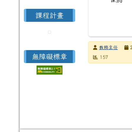
課.jpg
課程計畫
發布者
教務主任
無障礙標章
發布日期
瀏覽次數
157