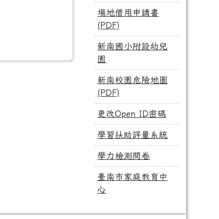
場地借用申請書
(PDF)
新南國小附設幼兒
園
新南校園危險地圖
(PDF)
更改Open ID密碼
學習扶助評量系統
學力檢測問卷
臺南市家庭教育中
心