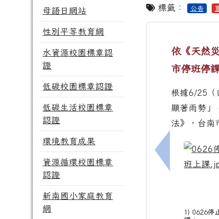
標籤：
公告
母語日網站
性別平等教育網
依《天然災
水資源校園標章認
證
市停班停
低碳校園標章認證
根據6/25
低碳生活校園標章
顯著雨勢」
認證
法》，台南
環境教育成果
上一筆：115
資源循環校園標章
認證
新南國小家庭教育
網
1) 0626