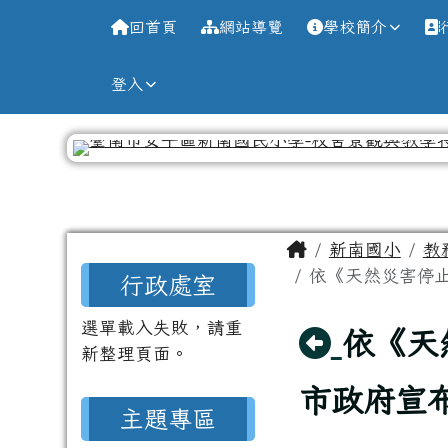
導覽列
跳至主內容區
台南市新南國小全球資訊
回首頁
網站導覽
學校簡介
登入
工具列
頁尾區域
主內容區域
Home
新南國小
教
左邊區域內容
依《天然災害停止
行政處室
選單載入失敗，請重
回上頁
依《天
新整理頁面。
市政府宣布
主題專區