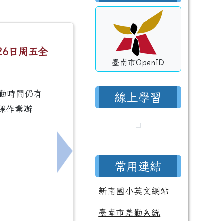
26日周五全
臺南市OpenID
通勤時間仍有
線上學習
課作業辦
下一筆：115年暑假 教務處暑假營隊上課時
常用連結
新南國小英文網站
臺南市差勤系統