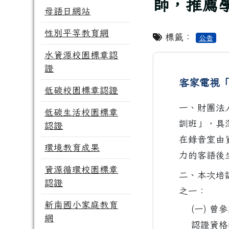
師，推薦
母語日網站
性別平等教育網
標籤：
公告
水資源校園標章認
證
客家電視「
低碳校園標章認證
一、財團法
低碳生活校園標章
訓班」，具
認證
在錄音室由
環境教育成果
力的客語後
資源循環校園標章
二、本次培
認證
之一：
新南國小家庭教育
(一) 
網
認證資格