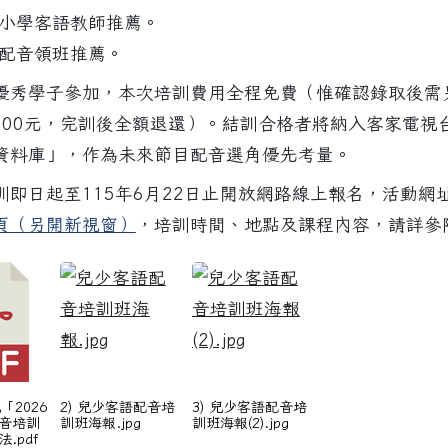
國中小學客語教師推薦。
客語配音領班推薦。
優秀學子參加，本次培訓費用全程免費（惟確認錄取後需
年暑假 教務處暑假營隊上課時間與教室說明(英語成長班.Happ
,000元，完訓後全額退還）。結訓合格者將納入客家電視
資料庫」，作為未來節目配音選角優先考量。
訓即日起至115年6月22日止開放網路線上報名，活動網
頁（另開新視窗）
，培訓時間、地點及課程內容，請詳參
「2026
2) 兒少客語配音培
3) 兒少客語配音培
音培訓
訓班海報.jpg
訓班海報(2).jpg
.pdf