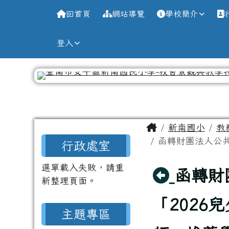
導覽列
跳至主內容區
台南市新南國小全球資訊
回首頁
網站導覽
學校簡介
登入
工具列
頁尾區域
主內容區域
Home
新南國小
教
左邊區域內容
函轉財團法人公共
行政處室
選單載入失敗，請重
回上頁
函轉財
新整理頁面。
「2026
主題專區