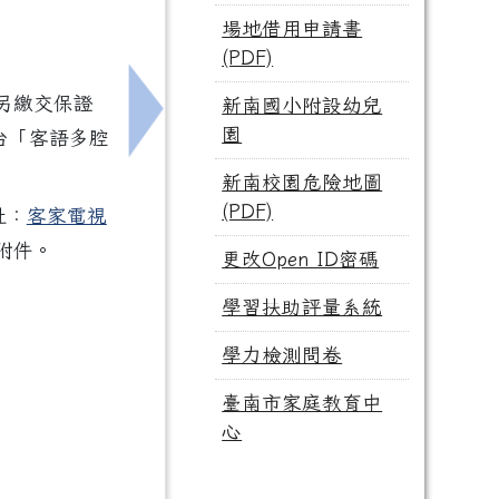
場地借用申請書
(PDF)
另繳交保證
新南國小附設幼兒
y一夏英語班.Sinnan STEAM學習樂.新南生活智慧王
下一筆：檢送本校辦理嘉義市政府115
園
台「客語多腔
新南校園危險地圖
(PDF)
址：
客家電視
附件。
更改Open ID密碼
學習扶助評量系統
學力檢測問卷
臺南市家庭教育中
心