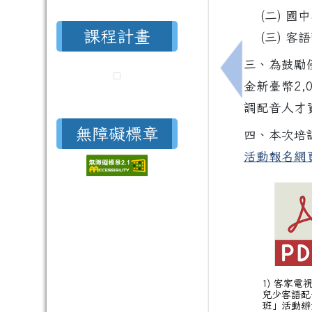
(二) 
課程計畫
(三) 
三、為鼓勵
上一筆：115
金新臺幣2
調配音人才
無障礙標章
四、本次培
活動報名網
1) 客家電視
兒少客語配
班」活動辦法