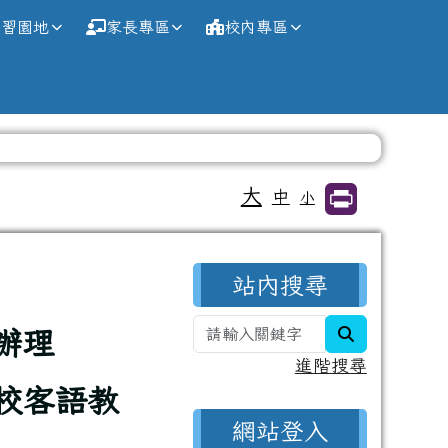
學習園地
家長專區
校內專區
大
中
小
右邊區域內容
站內搜尋
search
辦理
進階搜尋
校客語教
網站登入