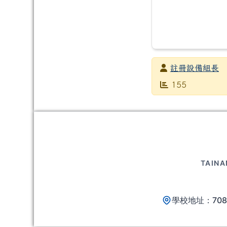
發布者
註冊設備組長
發布日期
瀏覽次數
155
頁尾區域內容
TAINA
學校地址：70