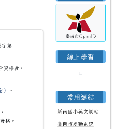
臺南市OpenID
認字第
線上學習
合資格者，
窗）
。
常用連結
新南國小英文網站
格。
之資格。
臺南市差勤系統