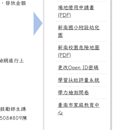
請，發放金額
場地借用申請書
(PDF)
新南國小附設幼兒
創作比賽」活動資訊乙份，敬請貴校協助公告並鼓勵學生踴
下一筆：有關教育部委請臺北市立大學辦
園
新南校園危險地圖
(PDF)
測驗網進行上
更改Open ID密碼
學習扶助評量系統
學力檢測問卷
臺南市家庭教育中
並鼓勵師生踴
心
08#809陳