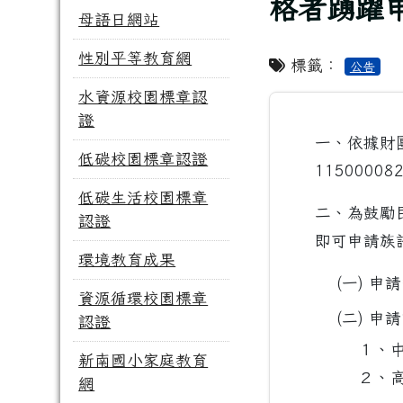
格者踴躍
母語日網站
性別平等教育網
標籤：
公告
水資源校園標章認
證
一、依據財
低碳校園標章認證
1150000
低碳生活校園標章
二、為鼓勵
認證
即可申請族
環境教育成果
(一) 申
資源循環校園標章
(二) 申
認證
１、中
新南國小家庭教育
２、高
網