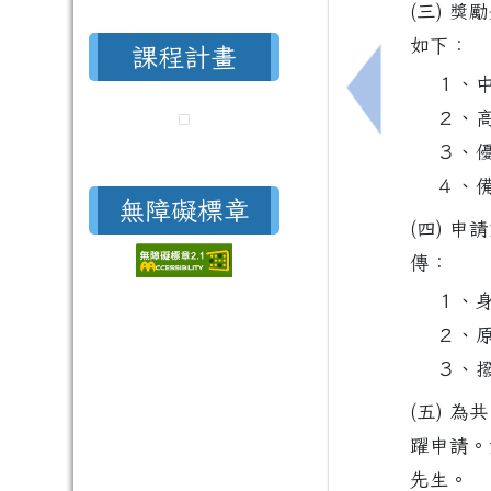
(三) 
如下：
課程計畫
１、中
上一筆：檢送
２、高
３、優
４、
無障礙標章
(四) 
傳：
１、
２、
３、
(五) 
躍申請。
先生。