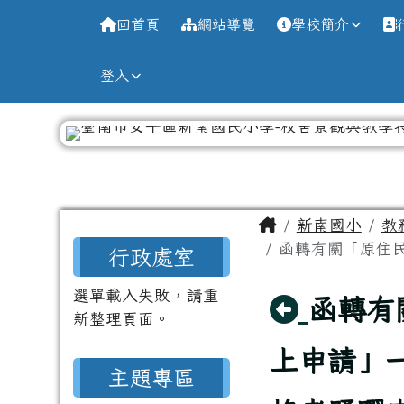
導覽列
跳至主內容區
台南市新南國小全球資訊
回首頁
網站導覽
學校簡介
登入
工具列
頁尾區域
主內容區域
Home
新南國小
教
左邊區域內容
函轉有關「原住民
行政處室
選單載入失敗，請重
回上頁
函轉有
新整理頁面。
上申請」
主題專區