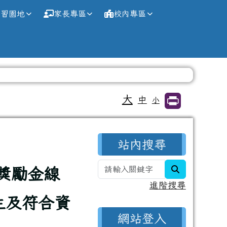
學習園地
家長專區
校內專區
大
中
小
右邊區域內容
站內搜尋
search
獎勵金線
進階搜尋
生及符合資
網站登入