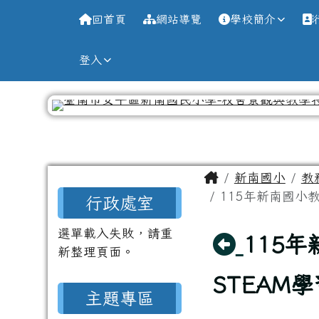
導覽列
跳至主內容區
台南市新南國小全球資訊
回首頁
網站導覽
學校簡介
登入
工具列
頁尾區域
主內容區域
Home
新南國小
教
左邊區域內容
115年新南國小教
行政處室
選單載入失敗，請重
回上頁
115
新整理頁面。
STEAM
主題專區