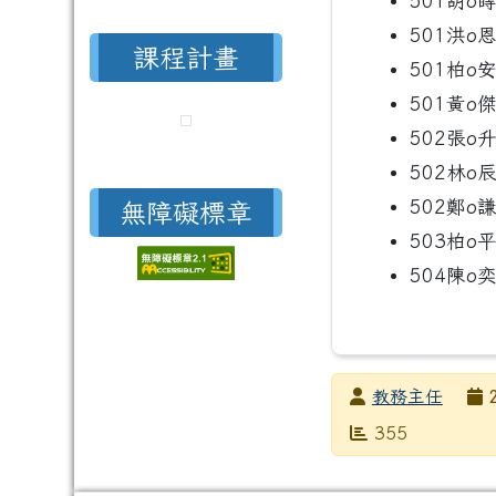
501胡o
501洪o
課程計畫
501柏o
501黃o
502張o
502林o
502鄭o
無障礙標章
503柏o
504陳o
發布者
教務主任
發布日期
瀏覽次數
355