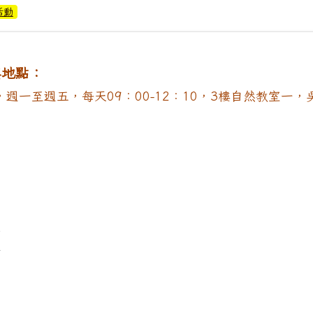
活動
與地點：
/21，週一至週五，每天09：00-12：10，3樓自然教室一
宇
丞
廷
榛
佑
恬
5年新南國小教務處暑期營隊錄取名單~新南生活智慧王~