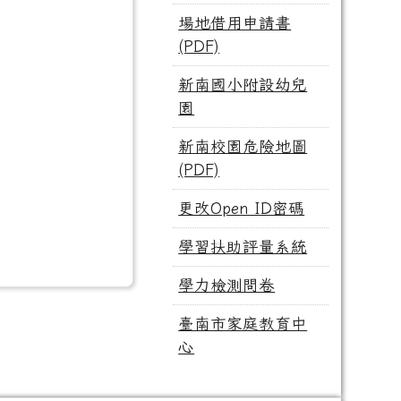
場地借用申請書
(PDF)
新南國小附設幼兒
園
新南校園危險地圖
(PDF)
更改Open ID密碼
學習扶助評量系統
學力檢測問卷
臺南市家庭教育中
心