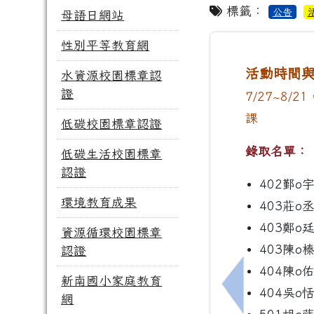
標籤：
公告
母語日網站
性別平等教育網
活動時間
水資源校園標章認
證
7/27~8
課
低碳校園標章認證
錄取名單：
低碳生活校園標章
認證
402鄞o
環境教育成果
403莊o
403鄭o
資源循環校園標章
403陳o
認證
404陳o
新南國小家庭教育
404吳o
上一筆：11
網