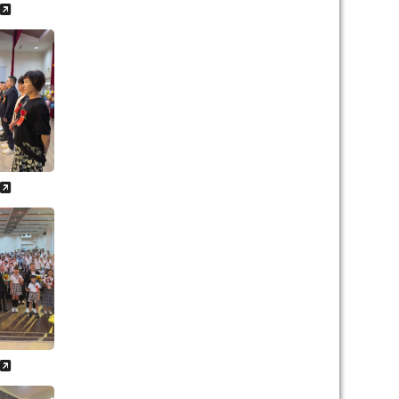
之相片編號 26 原圖
6.13 畢業典禮相片(二)」之相片編號 27 原圖
另開新視窗觀看「2026.6.13 畢業典禮相片(二)」之相片編號 28 原
號 30 / 148
典禮相片(二)」之相片，編號 31 / 148
2026.6.13 畢業典禮相片(二)」之相片，編號 32 / 1
之相片編號 30 原圖
6.13 畢業典禮相片(二)」之相片編號 31 原圖
另開新視窗觀看「2026.6.13 畢業典禮相片(二)」之相片編號 32 原
號 34 / 148
典禮相片(二)」之相片，編號 35 / 148
2026.6.13 畢業典禮相片(二)」之相片，編號 36 / 1
之相片編號 34 原圖
6.13 畢業典禮相片(二)」之相片編號 35 原圖
另開新視窗觀看「2026.6.13 畢業典禮相片(二)」之相片編號 36 原
號 38 / 148
典禮相片(二)」之相片，編號 39 / 148
2026.6.13 畢業典禮相片(二)」之相片，編號 40 / 1