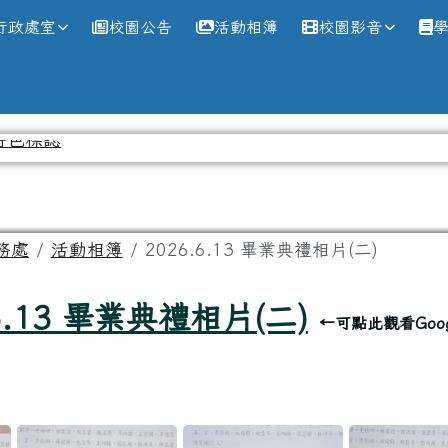
網
行政處室
校園公告
活動相簿
校園影音
務處
活動相簿
2026.6.13 畢業典禮相片(二)
.6.13 畢業典禮相片(二)
←可點此觀看Goo
.13 畢業典禮相片(二)」活動相簿
13 畢業典禮相片(二)」之相片列表，共有 148 張。
.6.13 畢業典禮相片(二)」之相片，編號 1 / 148
點擊放大觀看「2026.6.13 畢業典禮相片(二)」之相片，編
點擊放大觀看「2026.6.13 畢業
點擊放大觀看「