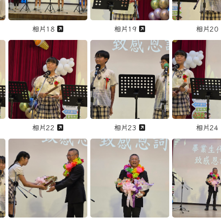
視窗觀看「2026.6.13 畢業典禮相片(二)」之相片編號 17 原圖
另開新視窗觀看「2026.6.13 畢業典禮相片(二)」
另開新視窗觀看「2026.
相片18
相片19
相片20
.6.13 畢業典禮相片(二)」之相片，編號 21 / 148
點擊放大觀看「2026.6.13 畢業典禮相片(二)」之相片，編
點擊放大觀看「2026.6.13 畢業
點擊放大觀看「
視窗觀看「2026.6.13 畢業典禮相片(二)」之相片編號 21 原圖
另開新視窗觀看「2026.6.13 畢業典禮相片(二)」
另開新視窗觀看「2026.
相片22
相片23
相片24
.6.13 畢業典禮相片(二)」之相片，編號 25 / 148
點擊放大觀看「2026.6.13 畢業典禮相片(二)」之相片，編
點擊放大觀看「2026.6.13 畢業
點擊放大觀看「