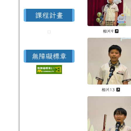
課程計畫
另開新
相片9
點擊放大觀看「2026
無障礙標章
另開新
相片13
點擊放大觀看「2026