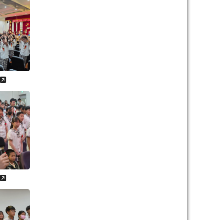
之相片編號 38 原圖
6.13 畢業典禮相片(二)」之相片編號 39 原圖
另開新視窗觀看「2026.6.13 畢業典禮相片(二)」之相片編號 40 原
號 42 / 148
典禮相片(二)」之相片，編號 43 / 148
2026.6.13 畢業典禮相片(二)」之相片，編號 44 / 1
之相片編號 42 原圖
6.13 畢業典禮相片(二)」之相片編號 43 原圖
另開新視窗觀看「2026.6.13 畢業典禮相片(二)」之相片編號 44 原
號 46 / 148
典禮相片(二)」之相片，編號 47 / 148
2026.6.13 畢業典禮相片(二)」之相片，編號 48 / 1