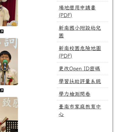
場地借用申請書
(PDF)
新南國小附設幼兒
之相片編號 10 原圖
6.13 畢業典禮相片(二)」之相片編號 11 原圖
另開新視窗觀看「2026.6.13 畢業典禮相片(二)」之相片編號 12 原
園
號 14 / 148
典禮相片(二)」之相片，編號 15 / 148
2026.6.13 畢業典禮相片(二)」之相片，編號 16 / 1
新南校園危險地圖
(PDF)
更改Open ID密碼
學習扶助評量系統
之相片編號 14 原圖
6.13 畢業典禮相片(二)」之相片編號 15 原圖
另開新視窗觀看「2026.6.13 畢業典禮相片(二)」之相片編號 16 原
學力檢測問卷
號 18 / 148
典禮相片(二)」之相片，編號 19 / 148
2026.6.13 畢業典禮相片(二)」之相片，編號 20 / 1
臺南市家庭教育中
心