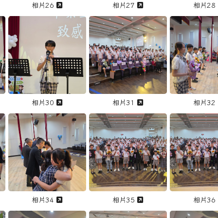
視窗觀看「2026.6.13 畢業典禮相片(二)」之相片編號 25 原圖
另開新視窗觀看「2026.6.13 畢業典禮相片(二)」
另開新視窗觀看「2026.
相片26
相片27
相片28
.6.13 畢業典禮相片(二)」之相片，編號 29 / 148
點擊放大觀看「2026.6.13 畢業典禮相片(二)」之相片，編
點擊放大觀看「2026.6.13 畢業
點擊放大觀看「
視窗觀看「2026.6.13 畢業典禮相片(二)」之相片編號 29 原圖
另開新視窗觀看「2026.6.13 畢業典禮相片(二)」
另開新視窗觀看「2026.
相片30
相片31
相片32
.6.13 畢業典禮相片(二)」之相片，編號 33 / 148
點擊放大觀看「2026.6.13 畢業典禮相片(二)」之相片，編
點擊放大觀看「2026.6.13 畢業
點擊放大觀看「
視窗觀看「2026.6.13 畢業典禮相片(二)」之相片編號 33 原圖
另開新視窗觀看「2026.6.13 畢業典禮相片(二)」
另開新視窗觀看「2026.
相片34
相片35
相片36
.6.13 畢業典禮相片(二)」之相片，編號 37 / 148
點擊放大觀看「2026.6.13 畢業典禮相片(二)」之相片，編
點擊放大觀看「2026.6.13 畢業
點擊放大觀看「