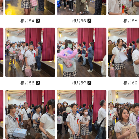
視窗觀看「2026.6.13 畢業典禮相片(二)」之相片編號 53 原圖
另開新視窗觀看「2026.6.13 畢業典禮相片(二)」
另開新視窗觀看「2026.
相片54
相片55
相片56
.6.13 畢業典禮相片(二)」之相片，編號 57 / 148
點擊放大觀看「2026.6.13 畢業典禮相片(二)」之相片，編
點擊放大觀看「2026.6.13 畢業
點擊放大觀看「
視窗觀看「2026.6.13 畢業典禮相片(二)」之相片編號 57 原圖
另開新視窗觀看「2026.6.13 畢業典禮相片(二)」
另開新視窗觀看「2026.
相片58
相片59
相片60
.6.13 畢業典禮相片(二)」之相片，編號 61 / 148
點擊放大觀看「2026.6.13 畢業典禮相片(二)」之相片，編
點擊放大觀看「2026.6.13 畢業
點擊放大觀看「