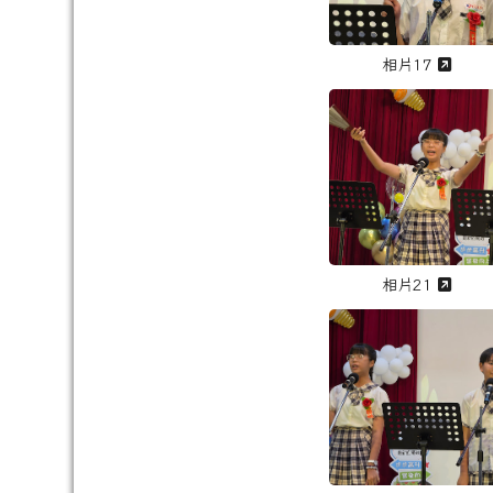
另開新
相片17
點擊放大觀看「2026
另開新
相片21
點擊放大觀看「2026