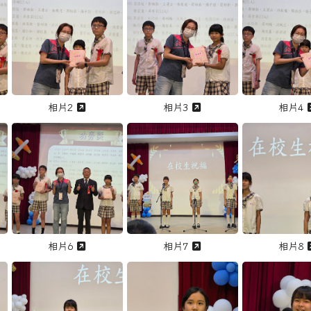
視窗觀看「2026.6.13 畢業典禮相片(二)」之相片編號 1 原圖
另開新視窗觀看「2026.6.13 畢業典禮相片(二)」
另開新視窗觀看「2026.6
相片2
相片3
相片4
.6.13 畢業典禮相片(二)」之相片，編號 5 / 148
點擊放大觀看「2026.6.13 畢業典禮相片(二)」之相片，編
點擊放大觀看「2026.6.13 畢業
點擊放大觀看「
視窗觀看「2026.6.13 畢業典禮相片(二)」之相片編號 5 原圖
另開新視窗觀看「2026.6.13 畢業典禮相片(二)」
另開新視窗觀看「2026.6
相片6
相片7
相片8
.6.13 畢業典禮相片(二)」之相片，編號 9 / 148
點擊放大觀看「2026.6.13 畢業典禮相片(二)」之相片，編
點擊放大觀看「2026.6.13 畢業
點擊放大觀看「